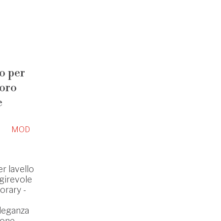
 per
foro
e
MOD
 lavello
girevole
orary -
leganza
ione