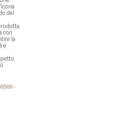
'icona
do del
prodotta
ta con
tire la
à e
spetto
iù
6500 -