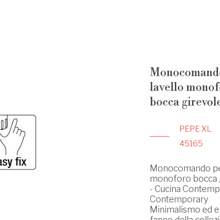
Monocomando
lavello mono
bocca girevol
PEPE XL
45165
Monocomando per
monoforo bocca 
- Cucina Contemp
Contemporary
Minimalismo ed e
fanno della collez