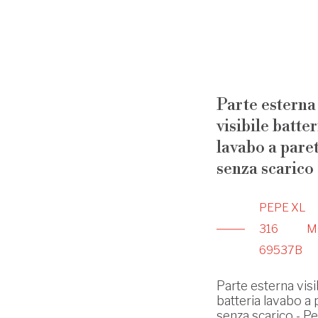
Parte esterna
visibile batter
lavabo a pare
senza scarico
PEPE XL
316
M
69537B
Parte esterna visi
batteria lavabo a 
senza scarico - P