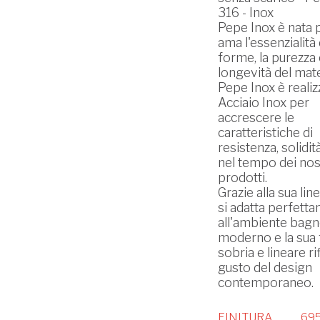
316 - Inox
Pepe Inox è nata p
ama l'essenzialità 
forme, la purezza 
longevità del mate
Pepe Inox è realiz
Acciaio Inox per
accrescere le
caratteristiche di
resistenza, solidit
nel tempo dei nos
prodotti.
Grazie alla sua line
si adatta perfett
all'ambiente bagn
moderno e la sua
sobria e lineare rif
gusto del design
contemporaneo.
FINITURA
695