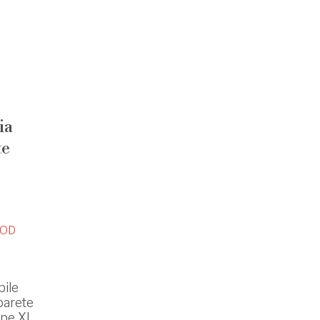
ia
te
OD
bile
parete
epe XL