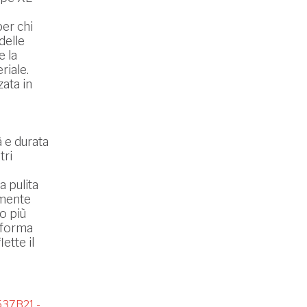
er chi
delle
e la
riale.
zata in
à e durata
tri
a pulita
amente
o più
 forma
lette il
37B21 -