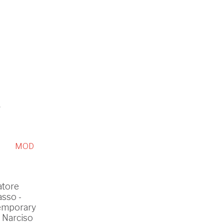
a
MOD
atore
asso -
temporary
e Narciso