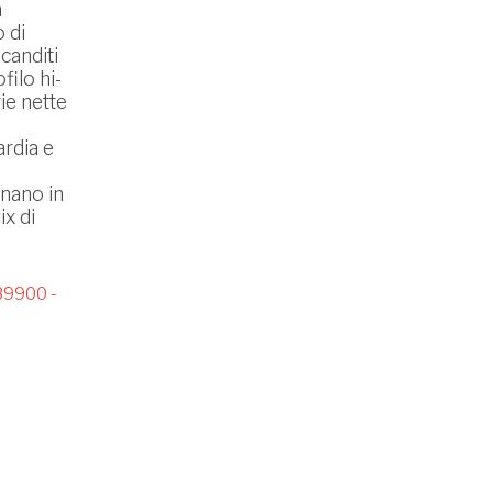
n
 di
canditi
filo hi-
ie nette
ardia e
nano in
ix di
9900 -