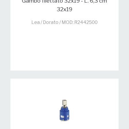
Gambo filettato 32x19 - L. 6,3 cm
32x19
Lea / Dorato / MOD: R2442500