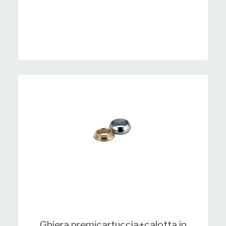
Ghiera premicartuccia+calotta in