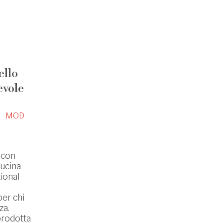
ello
evole
MOD
 con
Cucina
tional
er chi
za.
prodotta