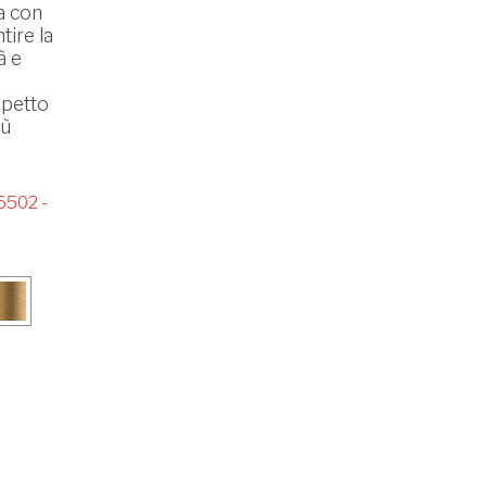
ta con
tire la
à e
spetto
iù
6502 -