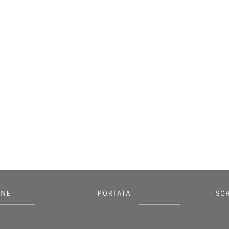
ONE
PORTATA
SC