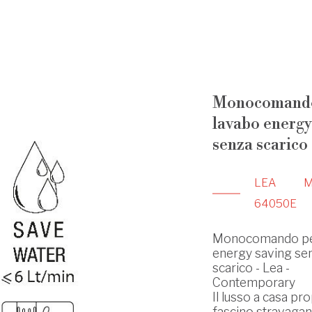
Monocomando
lavabo energy
senza scarico
LEA
64050E
Monocomando pe
energy saving se
scarico - Lea -
Contemporary
Il lusso a casa pro
fascino stravagant