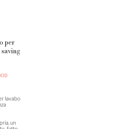
 per
 saving
MOD
r lavabo
nza
pria, un
e, fatto