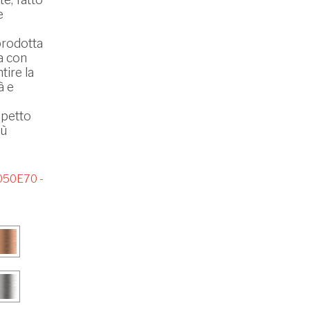
e
prodotta
ta con
tire la
à e
spetto
iù
50E70 -