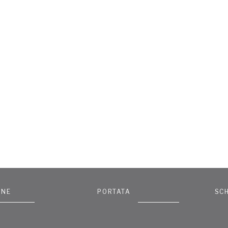
ONE
PORTATA
SC