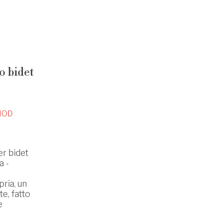
 bidet
MOD
r bidet
a -
pria, un
e, fatto
e