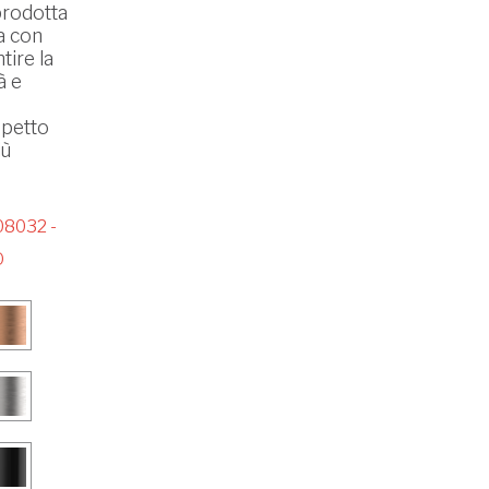
prodotta
ta con
tire la
à e
spetto
iù
8032 -
O