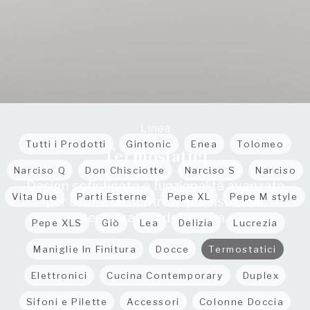
Linea
Tutti i Prodotti
Gintonic
Enea
Tolomeo
Termostatici
Narciso Q
Don Chisciotte
Narciso S
Narciso
Design sofisticato e funzionalità avanzata
Vita Due
Parti Esterne
Pepe XL
Pepe M style
per offrire un controllo preciso della
temperatura dell'acqua.
Pepe XLS
Giò
Lea
Delizia
Lucrezia
Maniglie In Finitura
Docce
Termostatici
Elettronici
Cucina Contemporary
Duplex
Sifoni e Pilette
Accessori
Colonne Doccia