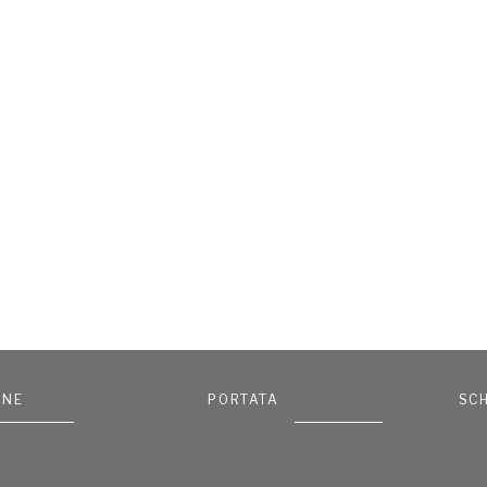
ONE
PORTATA
SC