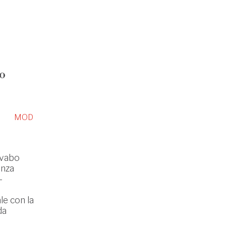
o
MOD
vabo
enza
-
le con la
da