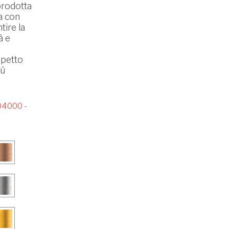
prodotta
ta con
tire la
à e
spetto
iù
4000 -