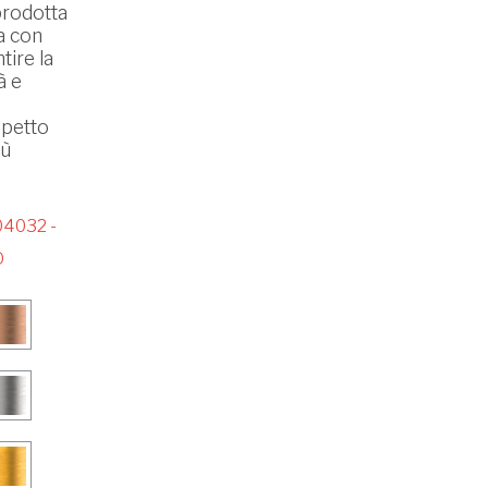
prodotta
ta con
tire la
à e
spetto
iù
4032 -
O