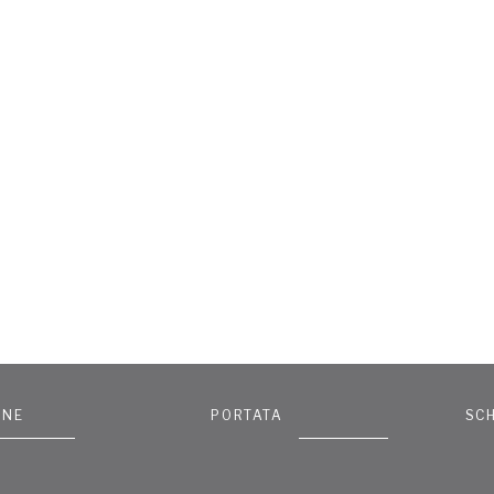
ONE
PORTATA
SC