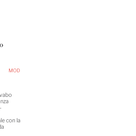
o
MOD
vabo
enza
-
le con la
da