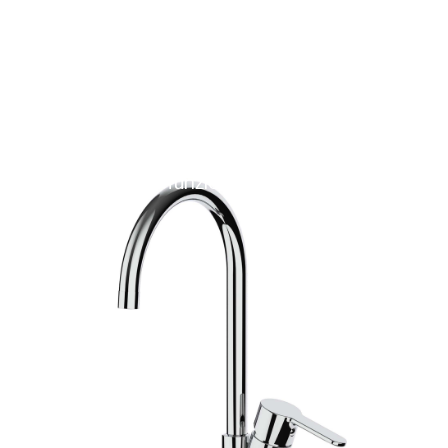
Ambiente
Cucina
ove innovazione e funzionalità incontrano l'estetic