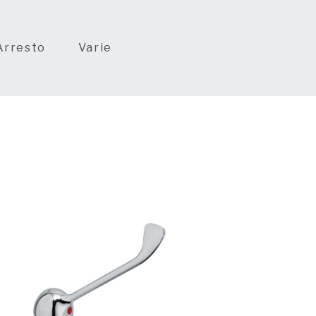
Arresto
Varie
orica realtà italiana.