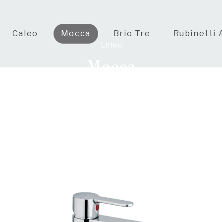
Caleo
Mocca
Brio Tre
Rubinetti 
Linea
Mocca
r chi ambisce a un design distintivo frutto di una st